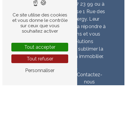
contacter au 01 30 17 23 99 ou à
vous rendre à l'adresse 1 Rue des
Ce site utilise des cookies
Cyclades 95000 Cergy. Leur
et vous donne le contrôle
sur ceux que vous
équipe d'experts saura répondre à
souhaitez activer
toutes vos questions et vous
proposer des solutions
Tout accepter
personnalisées pour sublimer la
façade de votre bien immobilier.
Tout refuser
Personnaliser
En savoir
Contactez-
plus
nous