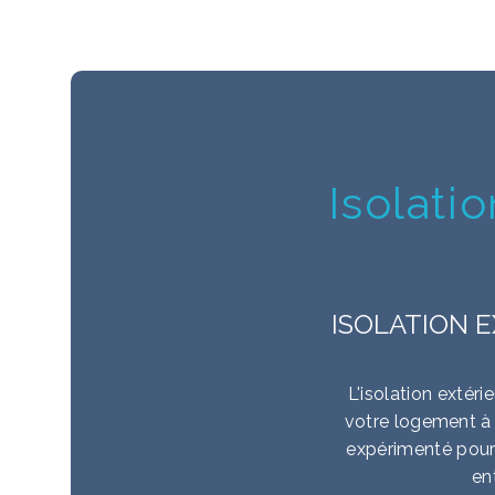
Isolati
ISOLATION 
L'isolation extér
votre logement à B
expérimenté pour r
en