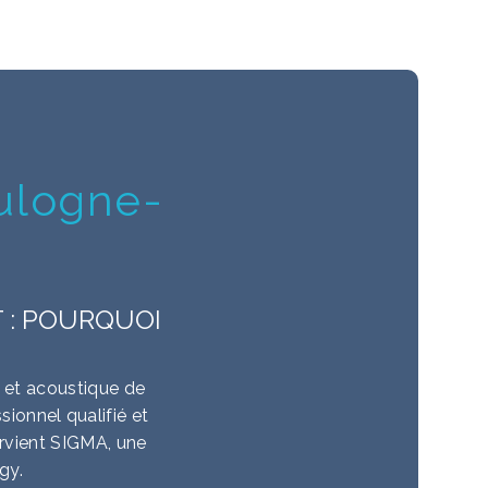
oulogne-
 : POURQUOI
e et acoustique de
sionnel qualifié et
tervient SIGMA, une
gy.